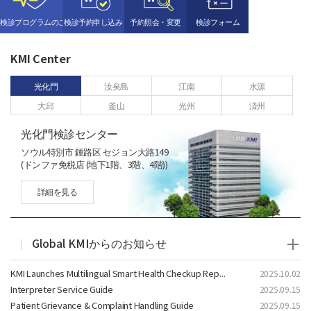
検診プログラムのご案内
検診予約申し込み
予約照会・変更
検診フォーム
KMI Center
光化門
汝矣島
江南
水源
大邱
釜山
光州
済州
光化門検診センター
ソウル特別市 鍾路区 セジョン大路149
(
ドンファ免税店 (地下1階、3階、4階)
)
詳細を見る
Global KMIからのお知らせ
KMI Launches Multilingual Smart Health Checkup Report!
2025.10.02
Interpreter Service Guide
2025.09.15
Patient Grievance & Complaint Handling Guide
2025.09.15