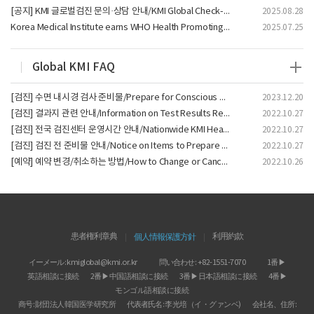
[공지] KMI 글로벌검진 문의·상담 안내/KMI Global Check-up Inquiry & Consultation/KMI全球体检 咨询与联系指南/KMIグローバル健診 お問い合わせ案内
2025.08.28
Korea Medical Institute earns WHO Health Promoting Hospitals certification
2025.07.25
Global KMI FAQ
[검진] 수면 내시경 검사 준비물/Prepare for Conscious Sedation Endoscopy/无痛内镜检查准备事项/睡眠内視鏡検査の準備
2023.12.20
[검진] 결과지 관련 안내/Information on Test Results Report/体检结果报告相关指南
2022.10.27
[검진] 전국 검진센터 운영시간 안내/Nationwide KMI Health Screening Center Operating Hours/KMI全国体检中心运营时间公告
2022.10.27
[검진] 검진 전 준비물 안내/Notice on Items to Prepare Before Your Check-up/体检前需准备的物品指南
2022.10.27
[예약] 예약 변경/취소하는 방법/How to Change or Cancel Your Appointment/如何更改或取消体检预约
2022.10.26
患者権利章典
個人情報保護方針
利用約款
イーメール
:
kmiglobal@kmi.or.kr
問い合わせ
: +82-1551-7070
1番 ▶
英語相談に接続
2番 ▶
中国語相談に接続
3番 ▶
日本語相談に接続
4番 ▶
モンゴル語相談に接続
商号
:
財団法人韓国医学研究所
代表者氏名
:
李光培（イ・グァンベ)
会社名、住所
: